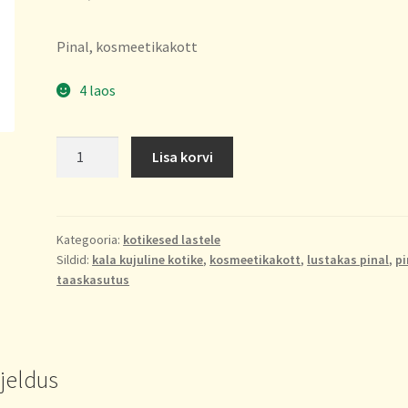
Pinal, kosmeetikakott
4 laos
Kalapinal
Lisa korvi
kogus
Kategooria:
kotikesed lastele
Sildid:
kala kujuline kotike
,
kosmeetikakott
,
lustakas pinal
,
pi
taaskasutus
rjeldus