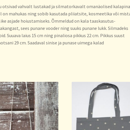
 otsivad vahvalt lustakad ja silmatorkavalt omanäolised kalapinal
l on mahukas ning sobib kasutada pliiatsite, kosmeetika või mist
like asjade hoiustamiseks. Õmmeldud on kala taaskasutus-
akangast, sees punane vooder ning suuks punane lukk. Silmadeks
id. Suuava laius 15 cm ning pinaliosa pikkus 22 cm. Pikkus suust
otsani 29 cm. Saadaval sinise ja punase uimega kalad