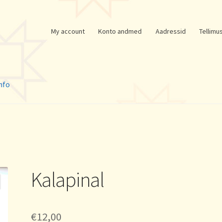
My account
Konto andmed
Aadressid
Tellimu
nfo
Kalapinal
€
12,00