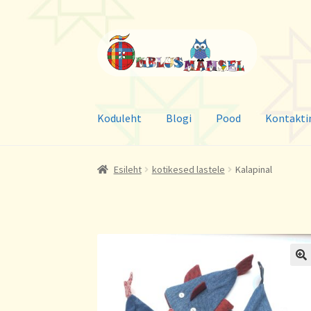
Liigu
Liigu
navigeerimisele
sisu
juurde
Koduleht
Blogi
Pood
Kontakti
Esileht
kotikesed lastele
Kalapinal
🔍