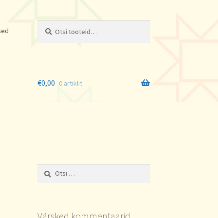
Otsi:
Otsi
sed
€
0,00
0 artiklit
Otsi:
Värsked kommentaarid