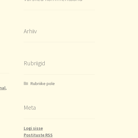
Arhiiv
Rubriigid
Rubriike pole
nal
,
Meta
Logi sisse
Postituste RSS