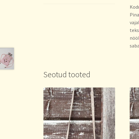
Kodu
Pina
vaja
teks
nööb
saba
Seotud tooted