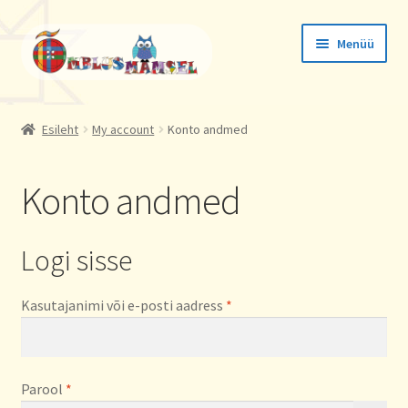
Liigu
Liigu
Menüü
navigeerimisele
sisu
juurde
Tellimused
Esileht
My account
Konto andmed
Konto andmed
Konto andmed
Aadressid
Logi sisse
Nõutud
Kasutajanimi või e-posti aadress
*
Nõutud
Parool
*