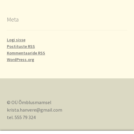
Meta
Logi sisse
Postituste RSS
Kommentaaride RSS
WordPress.org
© OÜ Õmblusmamsel
krista.hanvere@gmail.com
tel. 555 79 324