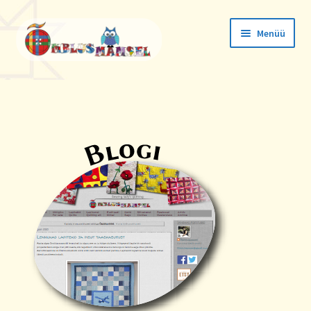
Menüü
Tellimused
Konto andmed
Aadressid