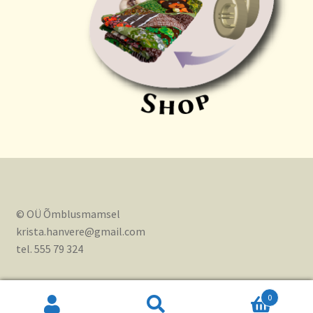
© OÜ Õmblusmamsel
krista.hanvere@gmail.com
tel. 555 79 324
0