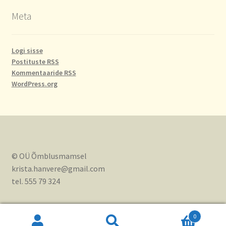
Meta
Logi sisse
Postituste RSS
Kommentaaride RSS
WordPress.org
© OÜ Õmblusmamsel
krista.hanvere@gmail.com
tel. 555 79 324
0