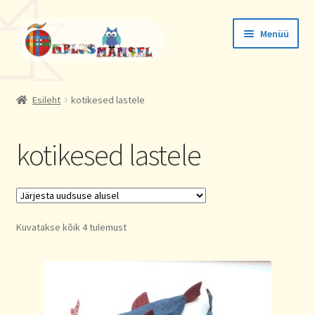
Liigu
Liigu
Menüü
navigeerimisele
sisu
juurde
Tellimused
Esileht
kotikesed lastele
Konto andmed
kotikesed lastele
Aadressid
Sorted
Kuvatakse kõik 4 tulemust
by
latest