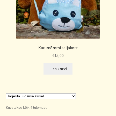
Karumõmmi seljakott
€
15,00
Lisa korvi
Sorted
Kuvatakse kõik 4 tulemust
by