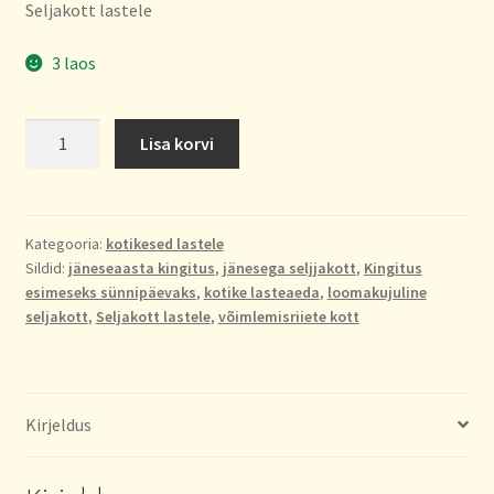
Seljakott lastele
3 laos
Roosa
Lisa korvi
jänku
seljakott
kogus
Kategooria:
kotikesed lastele
Sildid:
jäneseaasta kingitus
,
jänesega seljjakott
,
Kingitus
esimeseks sünnipäevaks
,
kotike lasteaeda
,
loomakujuline
seljakott
,
Seljakott lastele
,
võimlemisriiete kott
Kirjeldus