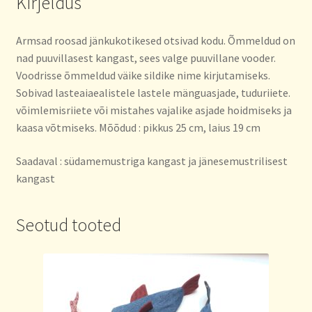
Kirjeldus
Armsad roosad jänkukotikesed otsivad kodu. Õmmeldud on
nad puuvillasest kangast, sees valge puuvillane vooder.
Voodrisse õmmeldud väike sildike nime kirjutamiseks.
Sobivad lasteaiaealistele lastele mänguasjade, tuduriiete.
võimlemisriiete või mistahes vajalike asjade hoidmiseks ja
kaasa võtmiseks. Mõõdud : pikkus 25 cm, laius 19 cm
Saadaval : südamemustriga kangast ja jänesemustrilisest
kangast
Seotud tooted