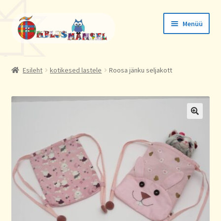
Liigu
Liigu
Menüü
navigeerimisele
sisu
juurde
Tellimused
Esileht
kotikesed lastele
Roosa jänku seljakott
Konto andmed
Aadressid
🔍