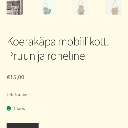
Koerakäpa mobiilikott.
Pruun ja roheline
€
15,00
telefonikott
1 laos
Koerakäpa