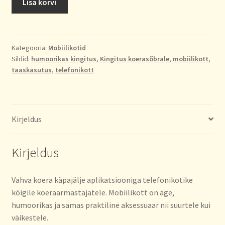
Lisa korvi
mobiilikott.
Pruun
ja
roheline
Kategooria:
Mobiilikotid
Sildid:
humoorikas kingitus
,
Kingitus koerasõbrale
,
mobiilikott
,
kogus
taaskasutus
,
telefonikott
Kirjeldus
Kirjeldus
Vahva koera käpajälje aplikatsiooniga telefonikotike
kõigile koeraarmastajatele. Mobiilikott on äge,
humoorikas ja samas praktiline aksessuaar nii suurtele kui
väikestele.