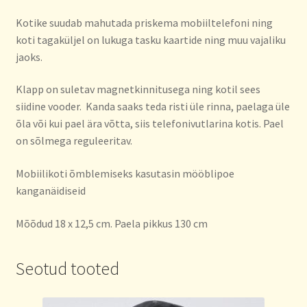
Kotike suudab mahutada priskema mobiiltelefoni ning
koti tagaküljel on lukuga tasku kaartide ning muu vajaliku
jaoks.
Klapp on suletav magnetkinnitusega ning kotil sees
siidine vooder. Kanda saaks teda risti üle rinna, paelaga üle
õla või kui pael ära võtta, siis telefonivutlarina kotis. Pael
on sõlmega reguleeritav.
Mobiilikoti õmblemiseks kasutasin mööblipoe
kanganäidiseid
Mõõdud 18 x 12,5 cm. Paela pikkus 130 cm
Seotud tooted