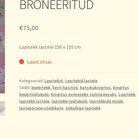
BRONEERITUD
€
75,00
Lapitekk lastele 150 x 110 cm
Laost otsas
Kategooriad:
Lapitekid
,
Lapitekid lastele
Sildid:
beebitekk
,
Eesti käsitöö
,
katsikukingitus
,
kingitus
beebitüdrukule
,
Kingitus esimeseks sünnipäevaks
,
Lapitekk
,
lapitekk lastele
,
lapitekk tüdrukule
,
lapitekkide müük
,
lastepärane voodikate
,
öökulliga lapitekk