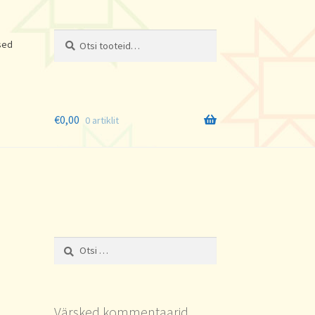
Otsi:
Otsi
sed
€
0,00
0 artiklit
Otsi:
Värsked kommentaarid