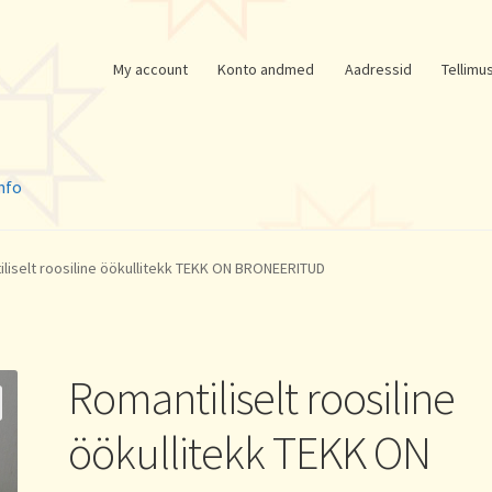
My account
Konto andmed
Aadressid
Tellimu
nfo
liselt roosiline öökullitekk TEKK ON BRONEERITUD
Romantiliselt roosiline
öökullitekk TEKK ON