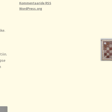
Kommentaaride RSS
WordPress.org
ike.
iin.
apse
n