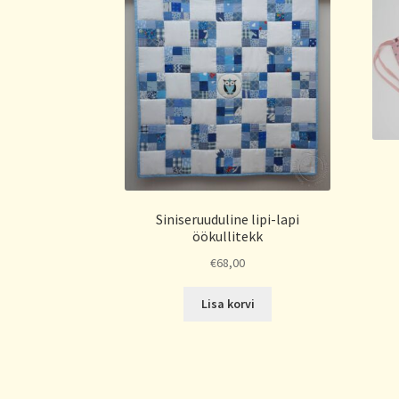
Siniseruuduline lipi-lapi
öökullitekk
€
68,00
Lisa korvi