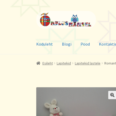
Liigu
Liigu
navigeerimisele
sisu
juurde
Koduleht
Blogi
Pood
Kontakti
Esileht
Lapitekid
Lapitekid lastele
Romanti
🔍