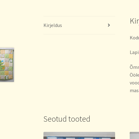
Ki
Kirjeldus
Kodu
Lapi
Õmme
Ööku
vood
mas
Seotud tooted