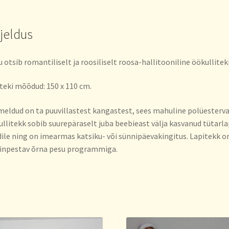
rjeldus
 otsib romantiliselt ja roosiliselt roosa-hallitooniline öökullitek
teki mõõdud: 150 x 110 cm.
ldud on ta puuvillastest kangastest, sees mahuline polüestervat
llitekk sobib suurepäraselt juba beebieast välja kasvanud tütarl
ile ning on imearmas katsiku- või sünnipäevakingitus. Lapitekk o
inpestav õrna pesu programmiga.