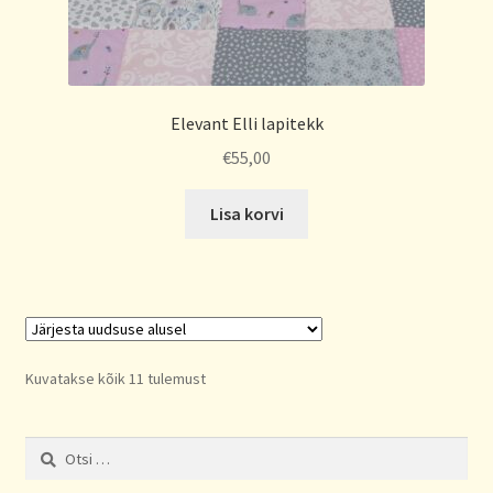
Elevant Elli lapitekk
€
55,00
Lisa korvi
Sorted
Kuvatakse kõik 11 tulemust
by
latest
Otsi: