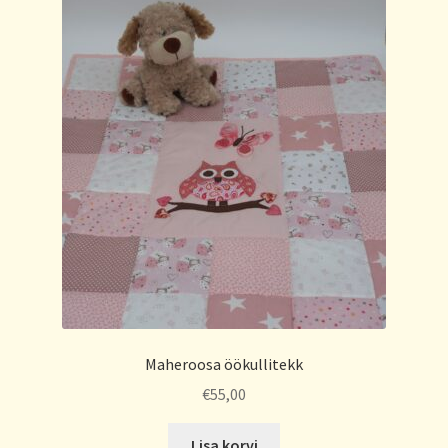
Maheroosa öökullitekk
€
55,00
Lisa korvi