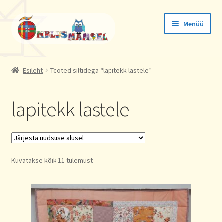
Liigu
Liigu
Menüü
navigeerimisele
sisu
juurde
Tellimused
Esileht
Tooted siltidega “lapitekk lastele”
Konto andmed
lapitekk lastele
Aadressid
Sorted
Kuvatakse kõik 11 tulemust
by
latest