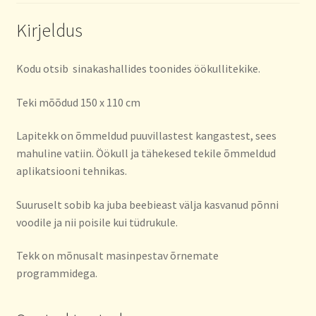
Kirjeldus
Kodu otsib sinakashallides toonides öökullitekike.
Teki mõõdud 150 x 110 cm
Lapitekk on õmmeldud puuvillastest kangastest, sees
mahuline vatiin. Öökull ja tähekesed tekile õmmeldud
aplikatsiooni tehnikas.
Suuruselt sobib ka juba beebieast välja kasvanud põnni
voodile ja nii poisile kui tüdrukule.
Tekk on mõnusalt masinpestav õrnemate
programmidega.