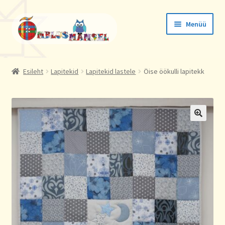
Liigu
Liigu
Menüü
navigeerimisele
sisu
juurde
Tellimused
Esileht
Lapitekid
Lapitekid lastele
Öise öökulli lapitekk
Konto andmed
Aadressid
🔍