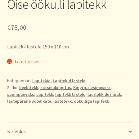
Öise öökulli lapitekk
€
75,00
Lapitekk lastele 150 x 110 cm
Laost otsas
Kategooriad:
Lapitekid
,
Lapitekid lastele
Sildid:
beebitekk
,
katsikukingitus
,
Kingitus esimeseks
sünnipäevaks
,
Lapitekk
,
lapitekk lastele
,
lapitekkide müük
,
lastepärane voodikate
,
lastetekk
,
öökulliga lapitekk
Kirjeldus