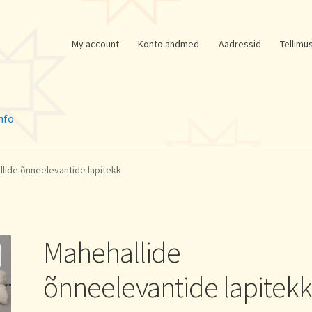
My account
Konto andmed
Aadressid
Tellimu
nfo
lide õnneelevantide lapitekk
Mahehallide
õnneelevantide lapitek