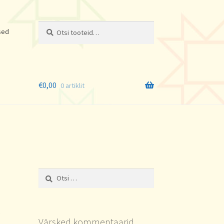
Otsi:
Otsi
sed
€
0,00
0 artiklit
Otsi:
k
Värsked kommentaarid