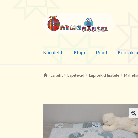
Liigu
Liigu
navigeerimisele
sisu
juurde
Koduleht
Blogi
Pood
Kontakti
Esileht
Lapitekid
Lapitekid lastele
Mahehal
🔍