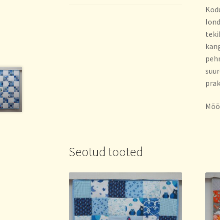
Kodu
lond
teki
kang
pehm
suur
prak
Mõõd
Seotud tooted