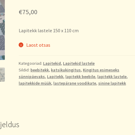
€
75,00
Lapitekk lastele 150 x 110 cm
Laost otsas
Kategooriad:
Lapitekid
,
Lapitekid lastele
Sildid:
beebitekk
,
katsikukingitus
,
Kingitus esimeseks
sünnipäevaks
,
Lapitekk
,
lapitekk beebile
,
lapitekk lastele
,
lapitekkide müük
,
lastepärane voodikate
,
sinine lapitekk
rjeldus