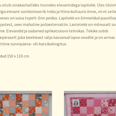
 otsib sinakashallides toonides elevantidega lapitekk. Üles tõste
iga elevant sümboliseerib India ja Hiina kultuuris õnne, nii et sell
keses on suisa topelt-õnn peidus. Lapitekk on õmmeldud puuvilla
astest, sees mahuline polüestervatiin. Lastetekk on mõnusalt so
e. Elevandid ja südamed aplikatsiooni tehnikas. Tekike sobib
epäraselt juba beebieast välja kasvanud lapse voodile ja on armas
tiline sünnipäeva- või katsikukingitus.
ud 150 x 110 cm.