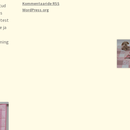
Kommentaaride RSS
tud
WordPress.org
es
stest
e ja
 ning