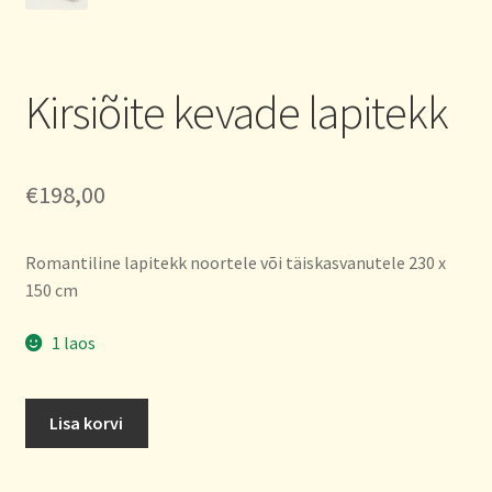
Kirsiõite kevade lapitekk
€
198,00
Romantiline lapitekk noortele või täiskasvanutele 230 x
150 cm
1 laos
Kirsiõite
Lisa korvi
kevade
lapitekk