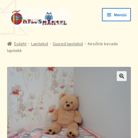
Liigu
Liigu
Menüü
navigeerimisele
sisu
juurde
Tellimused
Esileht
Lapitekid
Suured lapitekid
Kirsiõite kevade
lapitekk
Konto andmed
Aadressid
🔍