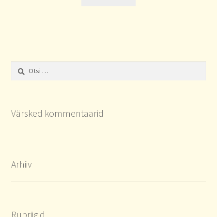
Otsi:
Värsked kommentaarid
Arhiiv
Rubriigid