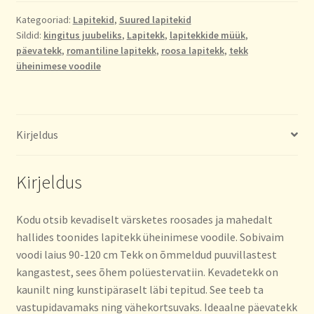
kogus
Kategooriad:
Lapitekid
,
Suured lapitekid
Sildid:
kingitus juubeliks
,
Lapitekk
,
lapitekkide müük
,
päevatekk
,
romantiline lapitekk
,
roosa lapitekk
,
tekk
üheinimese voodile
Kirjeldus
Kirjeldus
Kodu otsib kevadiselt värsketes roosades ja mahedalt
hallides toonides lapitekk üheinimese voodile. Sobivaim
voodi laius 90-120 cm Tekk on õmmeldud puuvillastest
kangastest, sees õhem polüestervatiin. Kevadetekk on
kaunilt ning kunstipäraselt läbi tepitud. See teeb ta
vastupidavamaks ning vähekortsuvaks. Ideaalne päevatekk