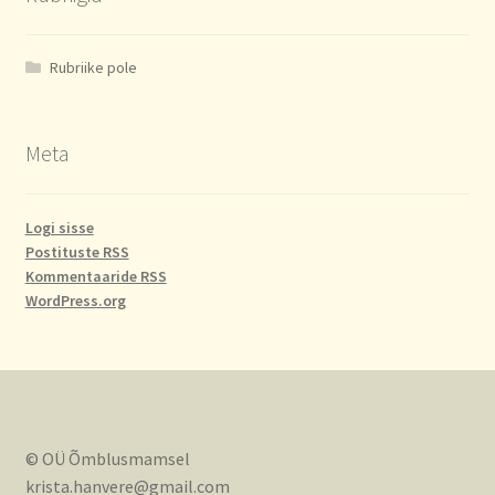
Rubriike pole
Meta
Logi sisse
Postituste RSS
Kommentaaride RSS
WordPress.org
© OÜ Õmblusmamsel
krista.hanvere@gmail.com