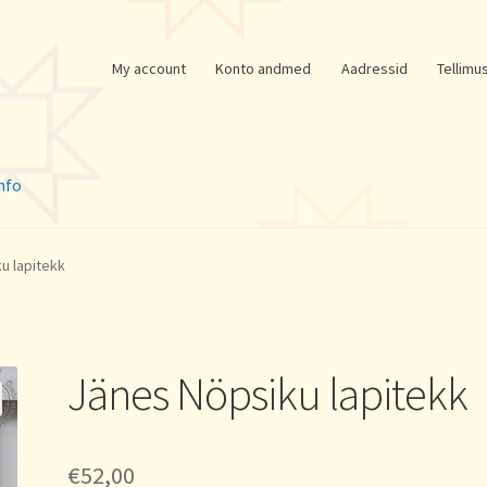
My account
Konto andmed
Aadressid
Tellimu
nfo
u lapitekk
Jänes Nöpsiku lapitekk
€
52,00