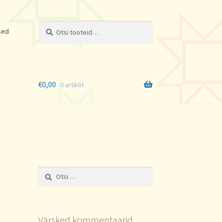
Otsi:
Otsi
sed
€
0,00
0 artiklit
Otsi:
Värsked kommentaarid