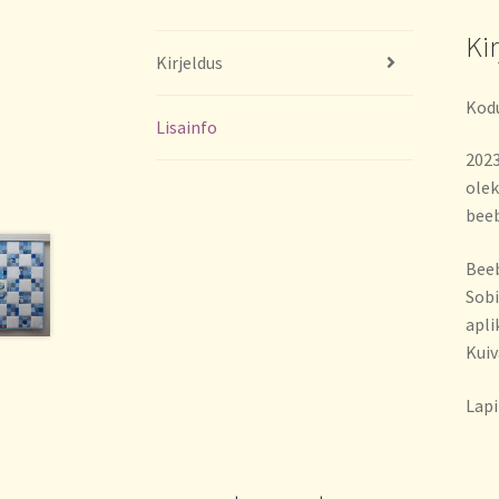
Ki
Kirjeldus
Kodu
Lisainfo
2023
olek
beeb
Beeb
Sobi
apli
Kuiv
Lapi