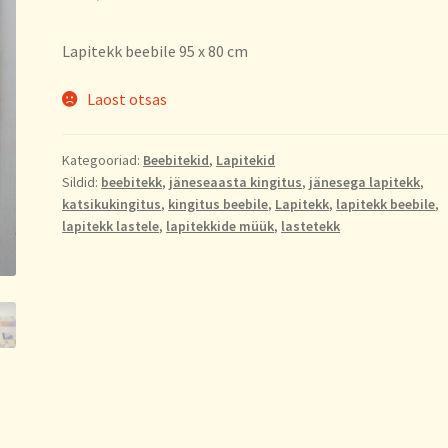
Lapitekk beebile 95 x 80 cm
Laost otsas
Kategooriad:
Beebitekid
,
Lapitekid
Sildid:
beebitekk
,
jäneseaasta kingitus
,
jänesega lapitekk
,
katsikukingitus
,
kingitus beebile
,
Lapitekk
,
lapitekk beebile
,
lapitekk lastele
,
lapitekkide müük
,
lastetekk