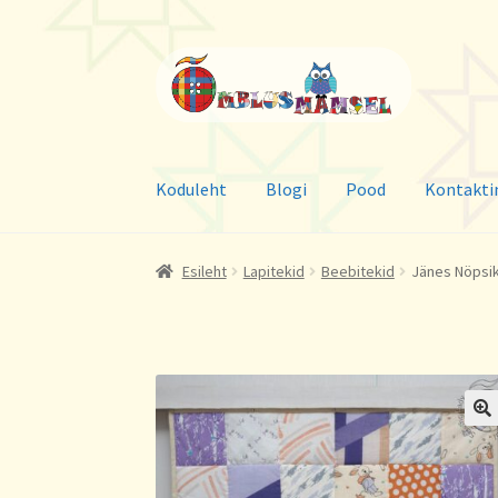
Liigu
Liigu
navigeerimisele
sisu
juurde
Koduleht
Blogi
Pood
Kontakti
Esileht
Lapitekid
Beebitekid
Jänes Nöpsik
🔍