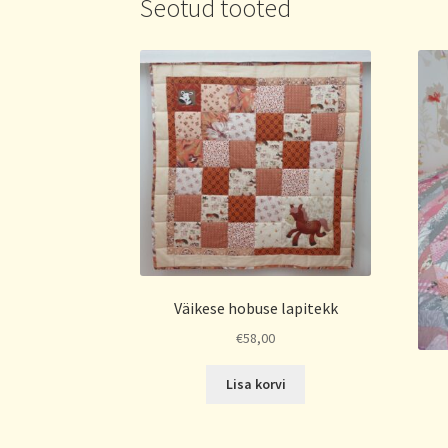
Seotud tooted
Väikese hobuse lapitekk
€
58,00
Lisa korvi