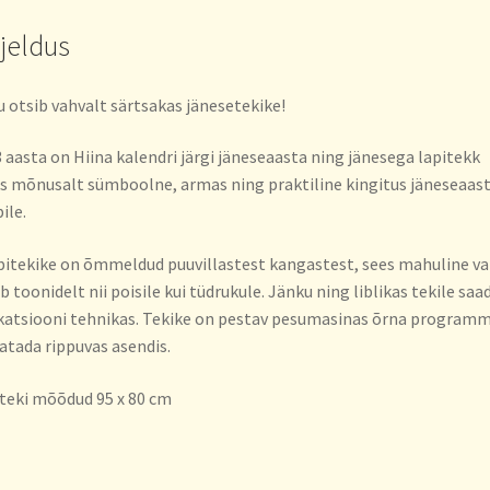
rjeldus
 otsib vahvalt särtsakas jänesetekike!
 aasta on Hiina kalendri järgi jäneseaasta ning jänesega lapitekk
s mõnusalt sümboolne, armas ning praktiline kingitus jäneseaas
ile.
itekike on õmmeldud puuvillastest kangastest, sees mahuline vat
b toonidelt nii poisile kui tüdrukule. Jänku ning liblikas tekile saa
katsiooni tehnikas. Tekike on pestav pesumasinas õrna programm
atada rippuvas asendis.
teki mõõdud 95 x 80 cm