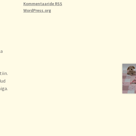
Kommentaaride RSS
WordPress.org
ta
iin.
dud
iga.