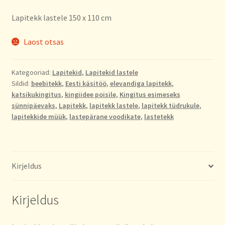
Lapitekk lastele 150 x 110 cm
Laost otsas
Kategooriad:
Lapitekid
,
Lapitekid lastele
Sildid:
beebitekk
,
Eesti käsitöö
,
elevandiga lapitekk
,
katsikukingitus
,
kingiidee poisile
,
Kingitus esimeseks
sünnipäevaks
,
Lapitekk
,
lapitekk lastele
,
lapitekk tüdrukule
,
lapitekkide müük
,
lastepärane voodikate
,
lastetekk
Kirjeldus
Kirjeldus