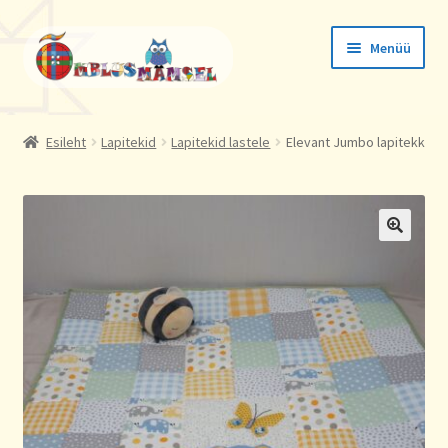
Liigu
Liigu
Menüü
navigeerimisele
sisu
juurde
Tellimused
Esileht
Lapitekid
Lapitekid lastele
Elevant Jumbo lapitekk
Konto andmed
Aadressid
🔍