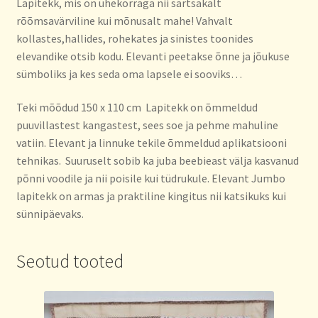
Lapitekk, mis on ühekorraga nii särtsakalt
rõõmsavärviline kui mõnusalt mahe! Vahvalt
kollastes,hallides, rohekates ja sinistes toonides
elevandike otsib kodu. Elevanti peetakse õnne ja jõukuse
sümboliks ja kes seda oma lapsele ei sooviks…
Teki mõõdud 150 x 110 cm Lapitekk on õmmeldud
puuvillastest kangastest, sees soe ja pehme mahuline
vatiin. Elevant ja linnuke tekile õmmeldud aplikatsiooni
tehnikas. Suuruselt sobib ka juba beebieast välja kasvanud
põnni voodile ja nii poisile kui tüdrukule. Elevant Jumbo
lapitekk on armas ja praktiline kingitus nii katsikuks kui
sünnipäevaks.
Seotud tooted