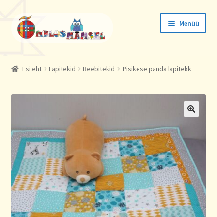
Liigu
Liigu
Menüü
navigeerimisele
sisu
juurde
Tellimused
Esileht
Lapitekid
Beebitekid
Pisikese panda lapitekk
Konto andmed
Aadressid
🔍