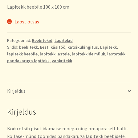
Lapitekk beebile 100 x 100 cm
Laost otsas
Kategooriad:
Beebitekid
,
Lapitekid
Sildid:
beebitekk
,
Eesti käsitöö
,
katsikukingitus
,
Lapitekk
,
lapitekk beebile
,
lapitekk lastele
,
lapitekkide müük
,
lastetekk
,
pandakaruga lapitekk
,
vankritekk
Kirjeldus
Kirjeldus
Kodu otsib pisut idamaise moega ning omapäraselt halli-
kollase-münditoonides pandakaruga lapitekk beebidele.