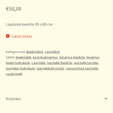
€
58,00
Lapitekk beebile 95 x 80 cm
Laost otsas
Kategooriad:
Beebitekid
,
Lapitekid
Sildid:
beebitekk
,
katsikukingitus
,
kingitus beebile
,
kingitus
beebitüdrukule
,
Lapitekk
,
lapitekk beebile
,
lapitekk lastele
,
lapitekk tüdrukule
,
lapitekkide müük
,
romantiline lapitekk
,
vankritekk
Kirjeldus