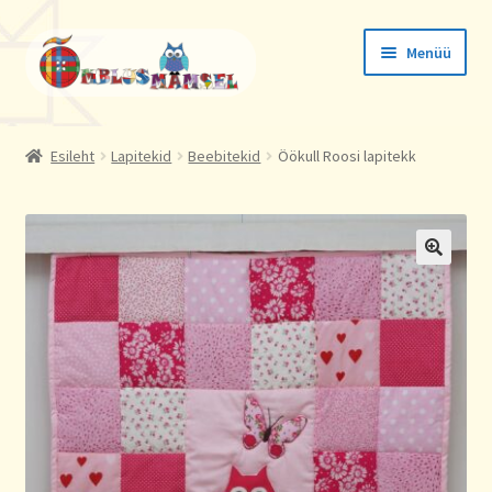
Liigu
Liigu
Menüü
navigeerimisele
sisu
juurde
Tellimused
Esileht
Lapitekid
Beebitekid
Öökull Roosi lapitekk
Konto andmed
Aadressid
🔍