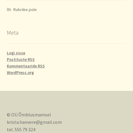
Rubriike pole
Meta
Logi sisse
Postituste RSS
Kommentaaride RSS
WordPress.org
© OÜ Õmblusmamsel
krista.hanvere@gmail.com
tel. 555 79 324