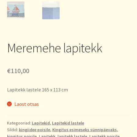
Meremehe lapitekk
€
110,00
Lapitekk lastele 165 x 113 cm
Laost otsas
Kategooriad:
Lapitekid
,
Lapitekid lastele
Sildid:
kingiidee poisile
,
Kingitus esimeseks sünnipäevaks
,
kingitus poisile
,
Lapitekk
,
lapitekk lastele
,
Lapitekk poisile
,