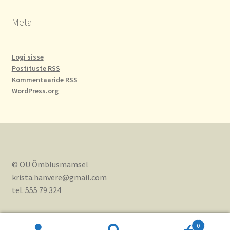
Meta
Logi sisse
Postituste RSS
Kommentaaride RSS
WordPress.org
© OÜ Õmblusmamsel
krista.hanvere@gmail.com
tel. 555 79 324
0