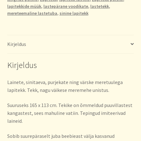
lapitekkide müük
,
lastepärane voodikate
,
lastetekk
,
mereteemaline lastetuba
,
sinine lapitekk
Kirjeldus
Kirjeldus
Lainete, sinitaeva, purjekate ning värske meretuulega
lapitekk. Tekk, nagu väikese meremehe unistus.
Suuruseks 165 x 113 cm. Tekike on õmmeldud puuvillastest
kangastest, sees mahuline vatiin. Tepingud imiteerivad
laineid.
Sobib suurepäraselt juba beebieast välja kasvanud