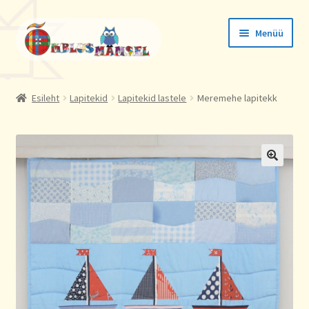
Liigu
Liigu
Menüü
navigeerimisele
sisu
juurde
Tellimused
Esileht
Lapitekid
Lapitekid lastele
Meremehe lapitekk
Konto andmed
Aadressid
🔍