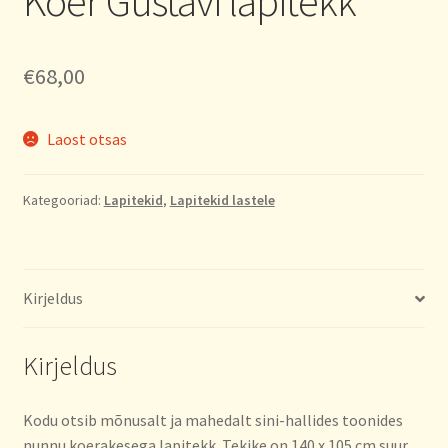
Koer Gustavi lapitekk
€
68,00
Laost otsas
Kategooriad:
Lapitekid
,
Lapitekid lastele
Kirjeldus
Kirjeldus
Kodu otsib mõnusalt ja mahedalt sini-hallides toonides
nunnu koerakesega lapitekk. Tekike on 140 x 105 cm suur,