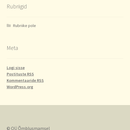
Rubriigid
Rubriike pole
Meta
Logi sisse
Postituste RSS
Kommentaaride RSS
WordPress.org
© OÜ Õmblusmamsel