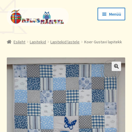
Liigu
Liigu
Menüü
navigeerimisele
sisu
juurde
Tellimused
Esileht
Lapitekid
Lapitekid lastele
Koer Gustavi lapitekk
Konto andmed
Aadressid
🔍