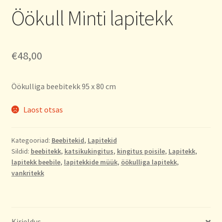
Öökull Minti lapitekk
€
48,00
Öökulliga beebitekk 95 x 80 cm
Laost otsas
Kategooriad:
Beebitekid
,
Lapitekid
Sildid:
beebitekk
,
katsikukingitus
,
kingitus poisile
,
Lapitekk
,
lapitekk beebile
,
lapitekkide müük
,
öökulliga lapitekk
,
vankritekk
Kirjeldus