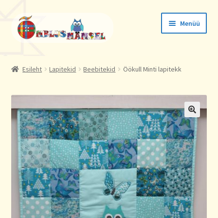
Liigu
Liigu
Menüü
navigeerimisele
sisu
juurde
Tellimused
Esileht
Lapitekid
Beebitekid
Öökull Minti lapitekk
Konto andmed
Aadressid
🔍