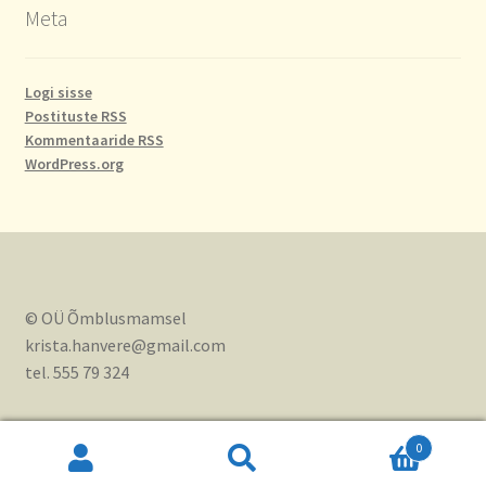
Meta
Logi sisse
Postituste RSS
Kommentaaride RSS
WordPress.org
© OÜ Õmblusmamsel
krista.hanvere@gmail.com
tel. 555 79 324
0
Otsi:
Otsi