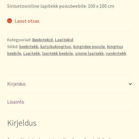
Sinisetooniline lapitekk poissbeebile. 100 x 100 cm
Laost otsas
Kategooriad:
Beebitekid
,
Lapitekid
Sildid:
beebitekk
,
katsikukingitus
,
kingiidee poisile
,
kingitus
beebile
,
Lapitekk
,
lapitekk beebile
,
sinine lapitekk
,
vankritekk
Kirjeldus
Lisainfo
Kirjeldus