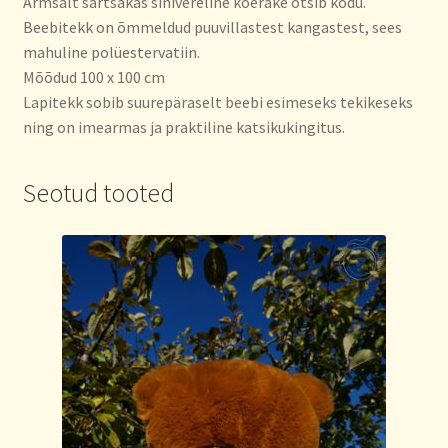
Armsalt särtsakas sinivereline koerake otsib kodu.
Beebitekk on õmmeldud puuvillastest kangastest, sees
mahuline polüestervatiin.
Mõõdud 100 x 100 cm
Lapitekk sobib suurepäraselt beebi esimeseks tekikeseks
ning on imearmas ja praktiline katsikukingitus.
Seotud tooted