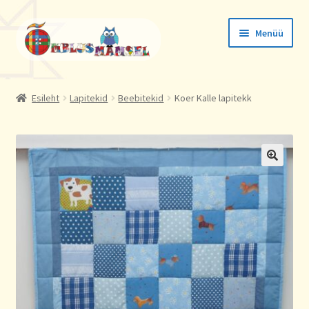
Liigu
Liigu
Menüü
navigeerimisele
sisu
juurde
Tellimused
Esileht
Lapitekid
Beebitekid
Koer Kalle lapitekk
Konto andmed
Aadressid
🔍