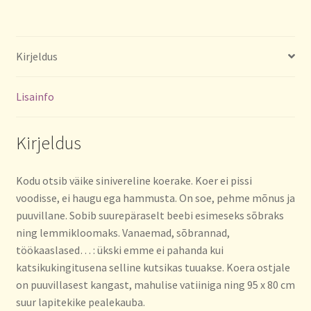
Kirjeldus
Lisainfo
Kirjeldus
Kodu otsib väike sinivereline koerake. Koer ei pissi
voodisse, ei haugu ega hammusta. On soe, pehme mõnus ja
puuvillane. Sobib suurepäraselt beebi esimeseks sõbraks
ning lemmikloomaks. Vanaemad, sõbrannad,
töökaaslased… : ükski emme ei pahanda kui
katsikukingitusena selline kutsikas tuuakse. Koera ostjale
on puuvillasest kangast, mahulise vatiiniga ning 95 x 80 cm
suur lapitekike pealekauba.