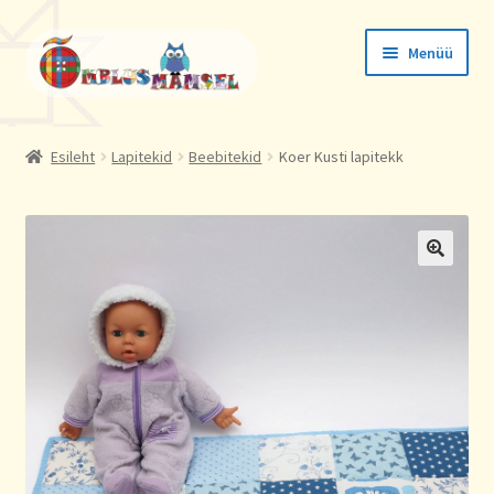
Liigu
Liigu
Menüü
navigeerimisele
sisu
juurde
Tellimused
Esileht
Lapitekid
Beebitekid
Koer Kusti lapitekk
Konto andmed
Aadressid
🔍