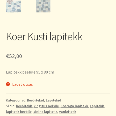
Koer Kusti lapitekk
€
52,00
Lapitekk beebile 95 x 80 cm
Laost otsas
Kategooriad:
Beebitekid
,
Lapitekid
Sildid:
beebitekk
,
kingitus poisile
,
Koeraga lapitekk
,
Lapitekk
,
lapitekk beebile
,
sinine lapitekk
,
vankritekk