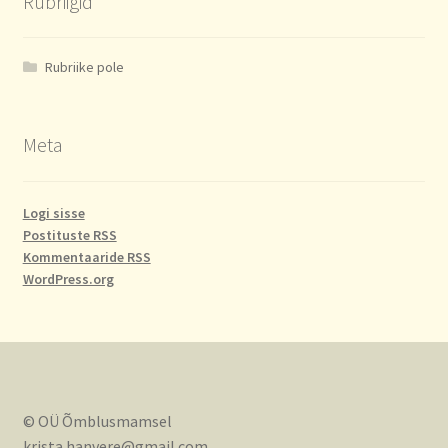
Rubriigid
Rubriike pole
Meta
Logi sisse
Postituste RSS
Kommentaaride RSS
WordPress.org
© OÜ Õmblusmamsel
krista.hanvere@gmail.com