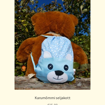
Karumõmmi seljakott