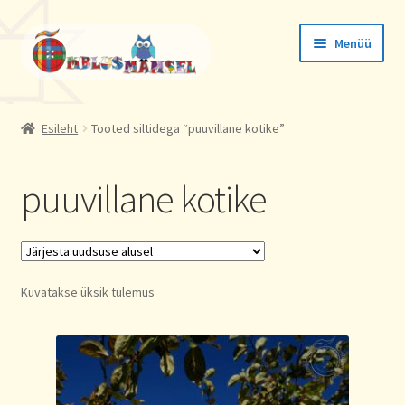
Liigu
Liigu
Menüü
navigeerimisele
sisu
juurde
Tellimused
Esileht
Tooted siltidega “puuvillane kotike”
Konto andmed
puuvillane kotike
Aadressid
Kuvatakse üksik tulemus