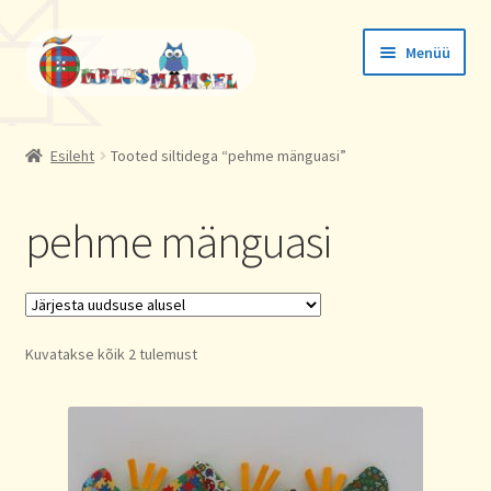
Liigu
Liigu
Menüü
navigeerimisele
sisu
juurde
Tellimused
Esileht
Tooted siltidega “pehme mänguasi”
Konto andmed
pehme mänguasi
Aadressid
Sorted
Kuvatakse kõik 2 tulemust
by
latest