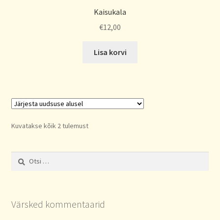
Kaisukala
€
12,00
Lisa korvi
Sorted
Kuvatakse kõik 2 tulemust
by
latest
Otsi:
Värsked kommentaarid