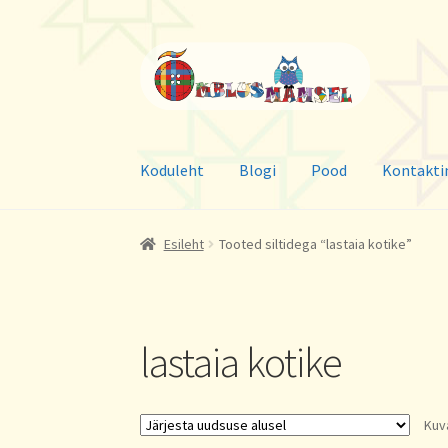
Liigu
Liigu
navigeerimisele
sisu
juurde
Koduleht
Blogi
Pood
Kontakti
Esileht
Tooted siltidega “lastaia kotike”
lastaia kotike
Kuv