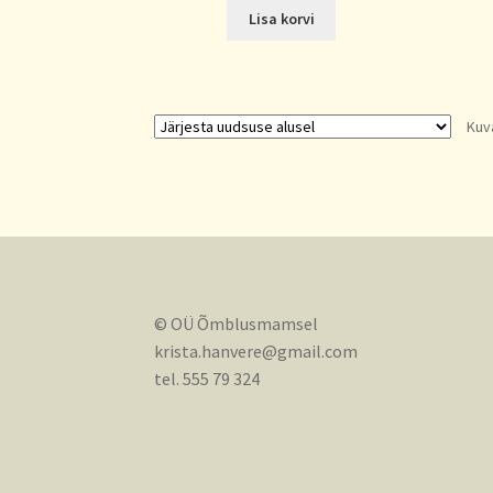
Lisa korvi
Kuv
© OÜ Õmblusmamsel
krista.hanvere@gmail.com
tel. 555 79 324