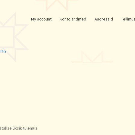
My account
Konto andmed
Aadressid
Tellimu
nfo
atakse üksik tulemus