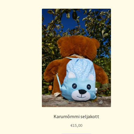
Karumõmmi seljakott
€
15,00