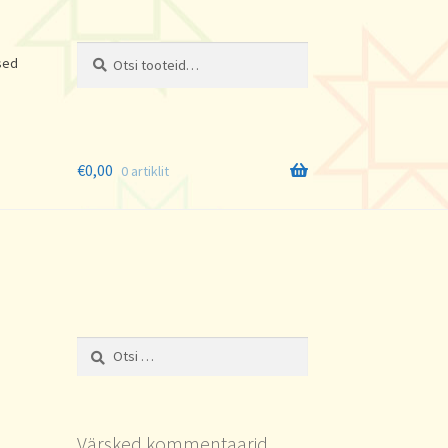
Otsi:
Otsi
sed
€
0,00
0 artiklit
Otsi:
Värsked kommentaarid