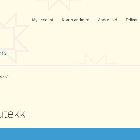
My account
Konto andmed
Aadressid
Tellimu
nfo
tekk”
utekk
.