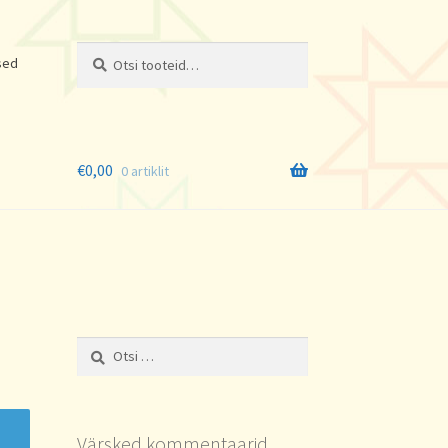
Otsi:
Otsi
sed
€
0,00
0 artiklit
Otsi:
Värsked kommentaarid