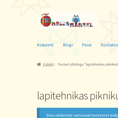
Liigu
Liigu
navigeerimisele
sisu
juurde
Koduleht
Blogi
Pood
Kontakti
Esileht
Tooted siltidega “lapitehnikas pikniku
lapitehnikas piknik
Sinu valikutele vastavaid tooteid ei leidu