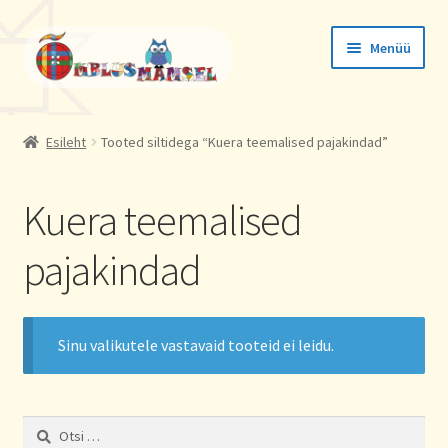
Liigu
Liigu
Menüü
navigeerimisele
sisu
juurde
Tellimused
Esileht
Tooted siltidega “Kuera teemalised pajakindad”
Konto andmed
Kuera teemalised
Aadressid
pajakindad
Sinu valikutele vastavaid tooteid ei leidu.
Otsi: