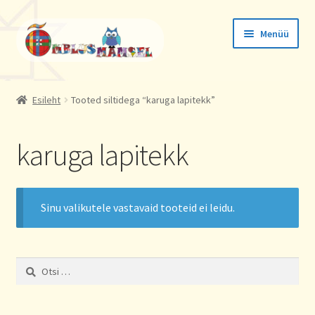
Liigu
Liigu
Menüü
navigeerimisele
sisu
juurde
Tellimused
Esileht
Tooted siltidega “karuga lapitekk”
Konto andmed
karuga lapitekk
Aadressid
Sinu valikutele vastavaid tooteid ei leidu.
Otsi: