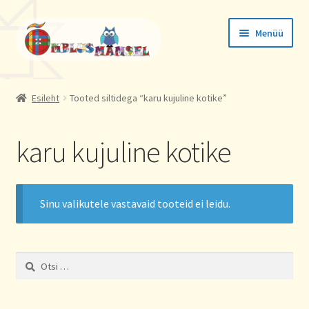
Liigu
Liigu
Menüü
navigeerimisele
sisu
juurde
Tellimused
Esileht
Tooted siltidega “karu kujuline kotike”
Konto andmed
karu kujuline kotike
Aadressid
Sinu valikutele vastavaid tooteid ei leidu.
Otsi: