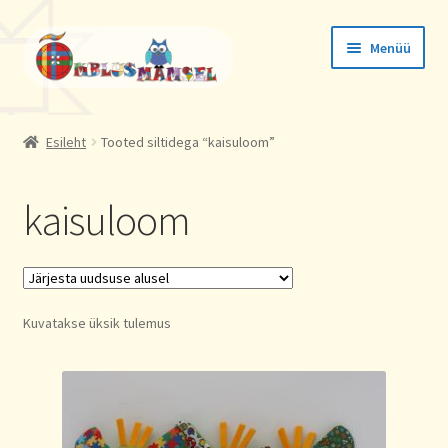
Liigu
Liigu
Menüü
navigeerimisele
sisu
juurde
Tellimused
Esileht
Tooted siltidega “kaisuloom”
Konto andmed
kaisuloom
Aadressid
Kuvatakse üksik tulemus