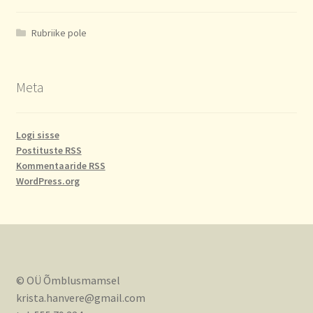
Rubriike pole
Meta
Logi sisse
Postituste RSS
Kommentaaride RSS
WordPress.org
© OÜ Õmblusmamsel
krista.hanvere@gmail.com