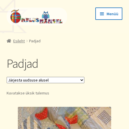
Liigu
Liigu
Menüü
navigeerimisele
sisu
juurde
Tellimused
Esileht
Padjad
Konto andmed
Padjad
Aadressid
Kuvatakse üksik tulemus