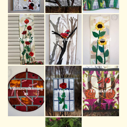
Moonid
Tere tali
paevalilled
Vihmaussikuning
Ajaleht
Tulnukteod
as