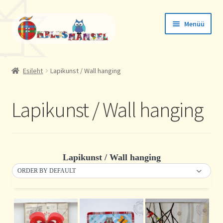
Liigu
Liigu
Menüü
navigeerimisele
sisu
juurde
Tellimused
Esileht
Lapikunst / Wall hanging
Konto andmed
Lapikunst / Wall hanging
Aadressid
Lapikunst / Wall hanging
ORDER BY DEFAULT