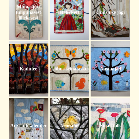
Muinasjutt
tulipunasest
Balti kett
Unustuse jõgi
lillekesest
Kodutee
Lõbus seinatasku
Aastaajad
Advendikalender
Viimane
Small talk