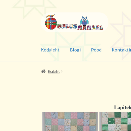
Liigu
Liigu
navigeerimisele
sisu
juurde
Koduleht
Blogi
Pood
Kontakti
Esileht
Lapitek