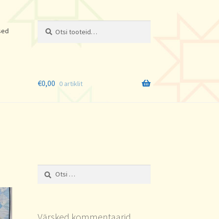
Otsi:
Otsi
sed
€
0,00
0 artiklit
Otsi:
Värsked kommentaarid