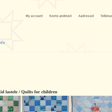
My account
Konto andmed
Aadressid
Tellimu
nfo
id lastele / Quilts for children